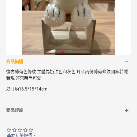
商品描述
復古薄荷色條紋.主體為奶油色和灰色.耳朵內側薄荷條紋圖案若隱
若現.非常時尚可愛
尺寸約16.5*15*14cm
商品評論
基於 0 筆評價
-