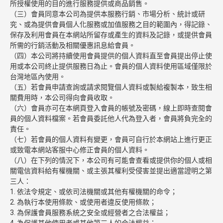
所授權使用的目的進行服務提供或商品銷售。
（三）會員同意本公司為提供本服務行銷、市場分析、統計或研
究、或為提供會員個人化服務或加值服務之目的範圍內，得記錄、
保存及利用會員在本網站所留存或產生的資料及記錄，或提供會員
所需的行銷活動及相關優惠訊息給會員。
（四）本公司將持續使用會員提供的個人資料直至會員提出停止使
用或本公司終止提供服務日為止。會員的個人資料使用區域僅限於
台灣地區內使用。
（五）若會員申請查詢或請求閱覽個人資料或製給複製本，致生相
關費用時，本公司得向會員收取。
（六）會員亦可在本網頁登入會員的帳號及密碼，線上即時查閱會
員的個人資料檔案。若會員委託他人代為登入者，會員將負完全的
責任。
（七）若會員的個人資料有變更，會員可自行於本網站上進行更正
或致電本網站客服中心修正會員的個人資料。
（八）在下列的情況下，本公司有可能會查看或提供你的個人或相
關電信資料給有權機關、或主張其權利受侵害並提出適當證明之第
三人：
1. 依法令規定、或依司法機關或其他有權機關的命令；
2. 為執行本使用條款、或使用者違反使用條款；
3. 為保護會員服務系統之安全或經營者之合法權益；