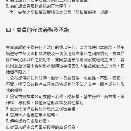
4. 為保護其他使用者或其他第三人的合法權益；
5. 為維護會員服務系統的正常運作。
（九）完整之隱私權政策請見本公司「隱私權保護」規範。
四、會員的守法義務及承諾
會員承諾絕不為任何非法目的或以任何非法方式使用本服務，並承
諾遵守中華民國相關法規及一切使用網際網路之國際慣例。會員若
係中華民國以外之使用者，並同意遵守所屬國家或地域之法令。會
員同意並保證不得利用本服務從事侵害他人權益或違法之行為，包
括但不限於：
1. 公布或傳送任何誹謗、侮辱、具威脅性、攻擊性、不雅、猥褻、
不實、違反公共秩序或善良風俗或其他不法之文字、圖片或任何形
式的檔案。
2. 侵害或毀損本公司或他人名譽、隱私權、營業秘密、商標權、著
作權、專利權、其他智慧財產權及其他權利。
3. 違反依法律或契約所應負之保密義務。
4. 冒用他人名義使用本服務。
5. 傳輸或散佈電腦病毒。
6. 從事未經本公司事前授權的商業行為。