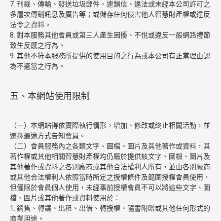
7. 刊載、傳輸、發送垃圾郵件、連鎖信、違法或未經本公司許可之
多層次傳銷訊息及廣告等；或儲存任何侵害他人智慧財產權或違反
法令之資料。
8. 對本服務其他會員或第三人產生困擾、不悅或違反一般網路禮節
致生反感之行為。
9. 其他不符本服務所提供的使用目的之行為或本公司有正當理由認
為不適當之行為。
五、本網站使用限制
（一）本網站得依實際執行情形，增加、修改或終止相關活動，並
選擇最適方式告知會員。
（二）會員服務內之各類文字、圖檔、圖片及其他著作或資料，其
著作權或其他相關智慧財產權均仍屬於提供該文字、圖檔、圖片及
其他著作或資料之各別廠商或其他合法權利人所有，並由各別廠商
或其他合法權利人依照當時所定之授權條件及範圍授權會員使用，
但僅限於會員個人使用，未經事前授權會員不可以將這些文字、圖
檔、圖片或其他著作或資料使用於：
1. 銷售、轉讓、出租、出借、轉授權、隨書附贈或其他任何形式的
商業用途。