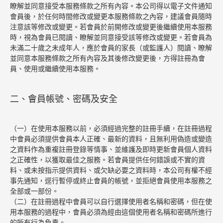
瞭解並同意接受本服務條款之所有內容。本公司得以電子文件通知
會員後，於任何時間修改或變更本服務條款之內容，建議會員隨時
注意該等修改或變更。若會員於前開修改或變更後繼續使用本服務
時，視為會員已閱讀、瞭解並同意接受該等修改或變更。若會員為
未滿二十歲之未成年人，應於會員的家長（或監護人）閱讀、瞭解
並同意本服務條款之所有內容及其後修改變更後，方得註冊為會
員、使用或繼續使用本服務。
二、會員帳號、密碼及安全
（一）在使用本服務以前，必須經過完整的註冊手續，在註冊過程
中會員必須提供會員本人正確、最新的資料，且無利用偽造或變造
之資料作為重複註冊登錄等情事、並維護及即時更新會員個人資料
之正確性，以獲取最佳之服務。若會員提供任何錯誤或不實的資
料、或未按指示提供資料、或欠缺必要之資料時，本公司有權不經
事先通知，逕行暫停或終止會員的帳號，並拒絕會員使用本服務之
全部或一部份。
（二）在註冊過程中會員可以自行選擇使用者名稱和密碼，但在使
用本服務的過程中，會員必須為經由這個使用者名稱和密碼所進行
的所有行為負責。