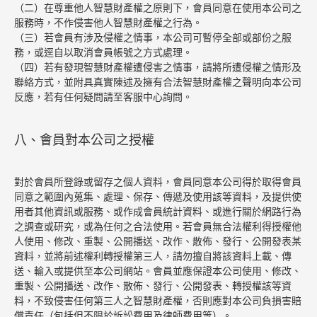
（二）在尊重他人智慧財產權之原則下，會員同意在使用本公司之
服務時，不作侵害他人智慧財產權之行為。
（三）若會員有涉及侵權之情事，本公司可暫停全部或部份之服
務，或逕自以取消會員帳號之方式處理。
（四）若有發現智慧財產權遭侵害之情事，請將所遭侵權之情形及
聯絡方式，並附具真實陳述及擁有合法智慧財產權之聲明向本公司
反應，若有任何疑問請至客服中心詢問。
八、會員對本公司之授權
對於會員所登錄或留存之個人資料，會員同意本公司得於取得會員
同意之範圍內蒐集、處理、保存、傳遞及使用該等資料，及提供使
用者其他資訊或服務、或作成會員統計資料、或進行關於網路行為
之調查或研究，或為任何之合法使用。若會員無合法權利得授權他
人使用、修改、重製、公開播送、改作、散佈、發行、公開發表某
資料，並將前述權利轉授權第三人，請勿擅自將該資料上載、傳
送、輸入或提供至本公司網站。會員並應保證本公司使用、修改、
重製、公開播送、改作、散佈、發行、公開發表、轉授權該等資
料，不致侵害任何第三人之智慧財產權，否則應對本公司負損害賠
償責任（包括但不限於訴訟費用及律師費用等）。