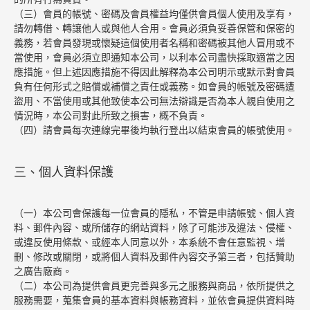
（三）會員的帳號、密碼及會員權益均僅供會員個人使用及享有，
請勿轉借、轉讓他人或與他人合用。會員必須負妥善保管和保密的
義務，若會員發現或懷疑這個使用者名稱和密碼被其他人冒用或不
當使用，會員必須立即通知本公司，以利本公司盡快採取適當之因
應措施。但上述因應措施不得因此解釋為本公司明示或默示對會員
負有任何形式之賠償或補償之責任或義務。如會員的帳號及密碼遭
盜用、不當使用或其他致使本公司無法辯識是否為本人親自使用之
情況時，本公司對此所致之損害，概不負責。
（四）請會員每次連線完畢後均執行登出以結束會員的帳號使用。
三、個人資料保護
（一）本公司會保護每一位會員的隱私，不管是申請帳號、個人資
料、郵件內容、或所儲存的網站資料，除了可能涉及違法、侵權、
或違反使用條款、或經本人同意以外，本系統不會任意監視、增
刪、修改或關閉，或將個人資料及郵件內容交予第三者，包括贊助
之廣告廠商。
（二）本公司為提供會員更完善與多元之服務與商品，依所提供之
服務需要，蒐集會員的基本資料與帳務資料，並依會員提供資料時