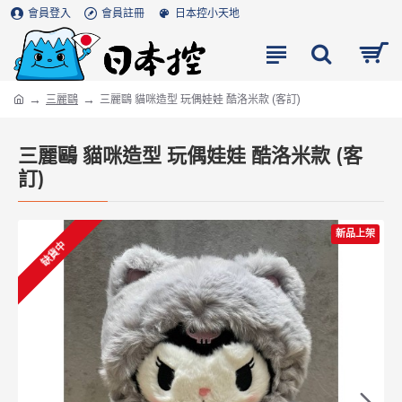
會員登入
會員註冊
日本控小天地
三麗鷗
三麗鷗 貓咪造型 玩偶娃娃 酷洛米款 (客訂)
三麗鷗 貓咪造型 玩偶娃娃 酷洛米款 (客
訂)
新品上架
缺貨中