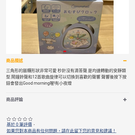
商品描述
三角形的飯糰形狀非常可愛 秒針沒有滴答聲.是均速轉動的安靜類
型.鬧鐘鈴聲和12首歌曲旋律可以切換到喜歡的聲響.聲響後按下按
鈕會發出Good morning喔!有小夜燈
商品評論
基於 0 筆評價
-
如果您對本商品有任何問題，請在此留下您的意見和建議！