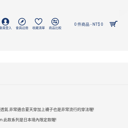
0 件商品 - NT$ 0
會員登入
會員註冊
收藏清單
商品比較
適透氣.非常適合夏天穿加上襪子也是非常流行的穿法喔!
cm.此款系列是日本境內限定款喔!