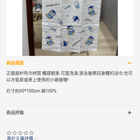
商品描述
正面是紗布巾材質.觸感輕柔.可當洗澡.游泳後擦拭身體的浴巾.也可
以冷氣房或車上使用的小被被喔!
尺寸約50*100cm.棉100%
商品評論
基於 0 筆評價
-