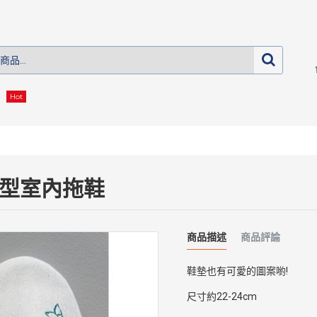
Hot
包型室內拖鞋
商品描述
商品評論
鞋墊也有可愛的圖案喲!
尺寸約22-24cm