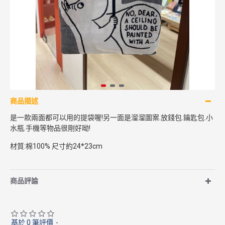
商品描述
是一款兩面都可以用的提袋喔!另一面是溜溜圖案.放錢包.鑰匙包.小
水瓶.手機等物品很剛好呦!
材質:棉100% 尺寸約24*23cm
商品評論
基於 0 筆評價
-