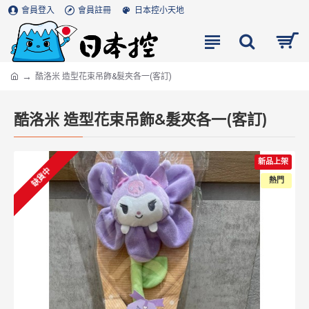
會員登入
會員註冊
日本控小天地
酷洛米 造型花束吊飾&髮夾各一(客訂)
酷洛米 造型花束吊飾&髮夾各一(客訂)
新品上架
缺貨中
熱門