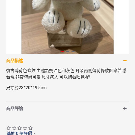
商品描述
復古薄荷色條紋.主體為奶油色和灰色.耳朵內側薄荷條紋圖案若隱
若現.非常時尚可愛.尺寸夠大.可以抱著睡覺喔!
尺寸約23*20*19.5cm
商品評論
基於 0 筆評價
-