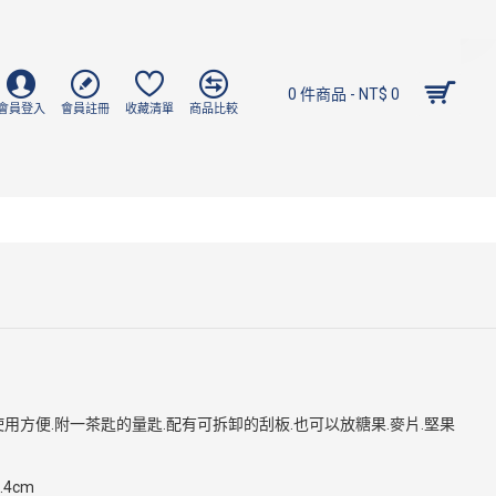
0 件商品 - NT$ 0
會員登入
會員註冊
收藏清單
商品比較
使用方便.附一茶匙的量匙.配有可拆卸的刮板.也可以放糖果.麥片.堅果
.4cm