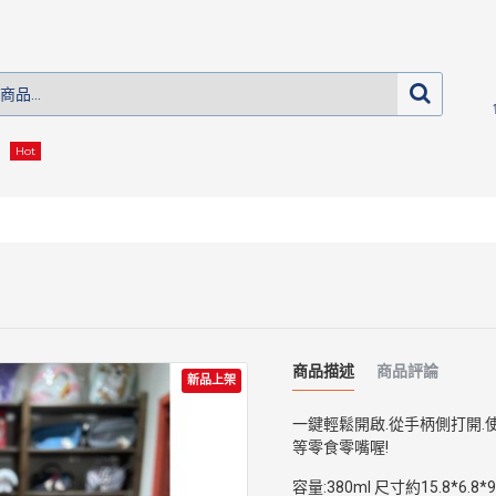
Hot
商品描述
商品評論
新品上架
一鍵輕鬆開啟.從手柄側打開.
等零食零嘴喔!
容量:380ml 尺寸約15.8*6.8*9