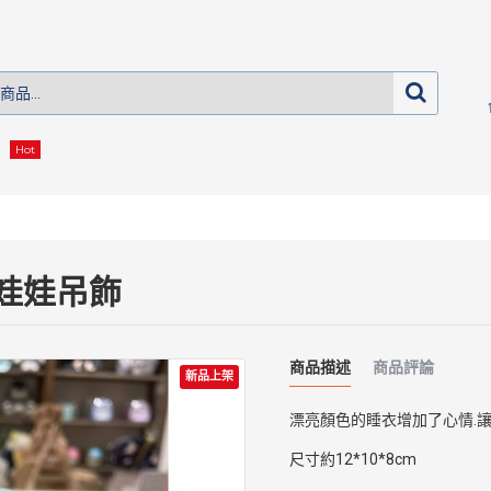
Hot
偶娃娃吊飾
商品描述
商品評論
新品上架
漂亮顏色的睡衣增加了心情.讓
尺寸約12*10*8cm