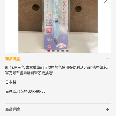
商品描述
紅.藍.黑三色.書寫或筆記時轉換顏色使用好便利,0.5mm適中筆芯.
寫完可至書局購買筆芯更換喔!
日本製
備註;筆芯替換SXR-80-05
商品評論