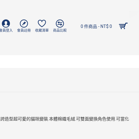
0 件商品 - NT$ 0
會員登入
會員註冊
收藏清單
商品比較
.浮誇造型超可愛的貓咪變裝.本體棉織毛絨.可雙面變換角色使用.可當化