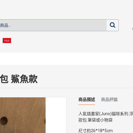
Hot
包 鯊魚款
商品描述
商品評論
人氣插畫家(Juno)貓咪系列
妝包.筆袋或小物袋
尺寸約26*18*5cm