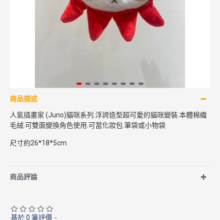
商品描述
人氣插畫家 (Juno)貓咪系列.浮誇造型超可愛的貓咪變裝.本體棉織
毛絨.可雙面變換角色使用.可當化妝包.筆袋或小物袋
尺寸約26*18*5cm
商品評論
基於 0 筆評價
-