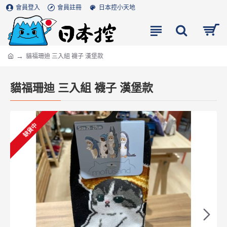
會員登入
會員註冊
日本控小天地
貓福珊迪 三入組 襪子 漢堡款
貓福珊迪 三入組 襪子 漢堡款
缺貨中