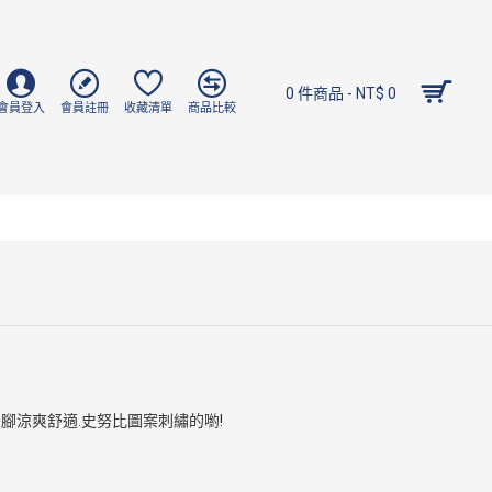
0 件商品 - NT$ 0
會員登入
會員註冊
收藏清單
商品比較
腳涼爽舒適.史努比圖案刺繡的喲!