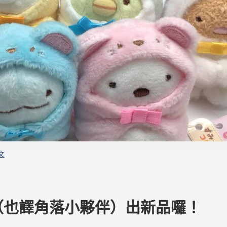
文
物（也譯角落小夥伴）出新品囉！